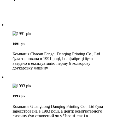
1991 рік
Компанія Chaoan Fengqi Danqing Printing Co., Ltd
була заснована в 1991 році, і на фабриці було
введено в експлуатацію першу 6-кольорову
друкарську машину.
1993 рік
Компанія Guangdong Danqing Printing Co., Ltd була
зареєстрована в 1993 році, а центр комп'ютерного
дизайну був створений як у Чаоані, так і в