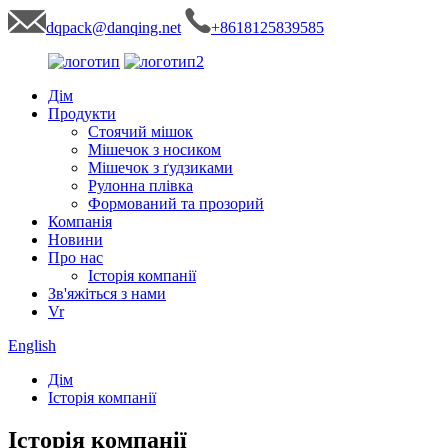
dqpack@danqing.net
+8618125839585
Дім
Продукти
Стоячий мішок
Мішечок з носиком
Мішечок з ґудзиками
Рулонна плівка
Формований та прозорий
Компанія
Новини
Про нас
Історія компанії
Зв'яжіться з нами
Vr
English
Дім
Історія компанії
Історія компанії