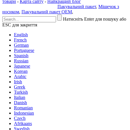
товари
-
Карта сайту
-
Найкращий блог
Політика конфіденційності
Пакувальний пакет
,
Мішечок з
носиком
,
Пакувальний пакет OEM
,
Натисніть Enter для пошуку або
ESC для закриття
English
French
German
Portuguese
Spanish
Russian
Japanese
Korean
Arabic
Irish
Greek
Turkish
Italian
Danish
Romanian
Indonesian
Czech
Afrikaans
Swedish